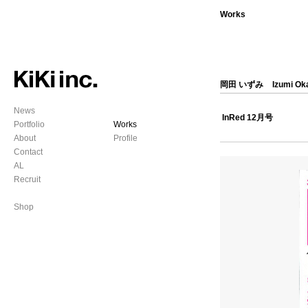
Works
岡田 いずみ
Izumi Ok
News
InRed 12月号
Portfolio
Works
About
Profile
Contact
AL
Recruit
Shop