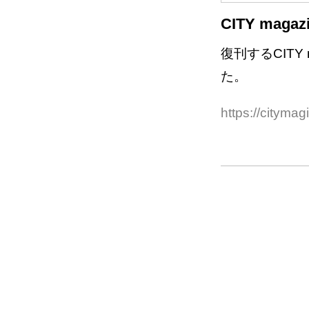
CITY maga
復刊するCIT
た。
https://citymag