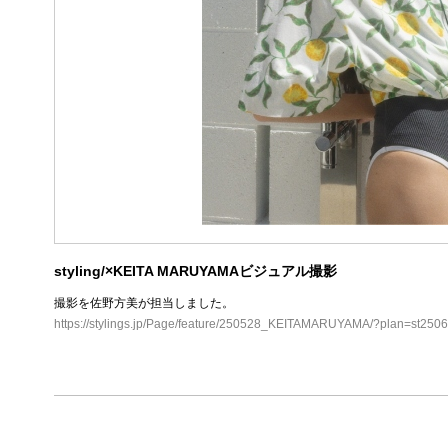
styling/×KEITA MARUYAMAビジュアル撮影
撮影を佐野方美が担当しました。
https://stylings.jp/Page/feature/250528_KEITAMARUYAMA/?plan=st25