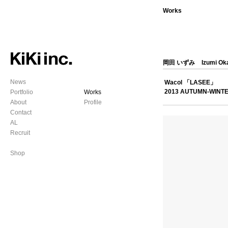
Works
岡田 いずみ
Izumi Ok
News
Wacol 「LASEE」
2013 AUTUMN-WINT
Portfolio
Works
About
Profile
Contact
AL
Recruit
Shop