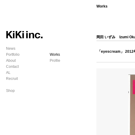
Works
岡田 いずみ
Izumi Ok
News
「eyescream」 201
Portfolio
Works
About
Profile
Contact
AL
Recruit
Shop