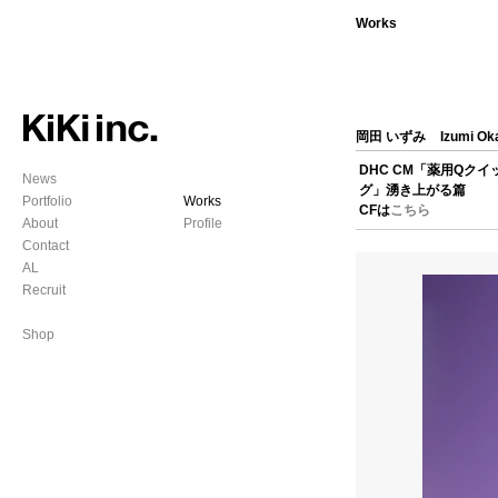
Works
岡田 いずみ
Izumi Ok
DHC CM「薬用Qク
News
グ」湧き上がる篇
Portfolio
Works
CFは
こちら
About
Profile
Contact
AL
Recruit
Shop