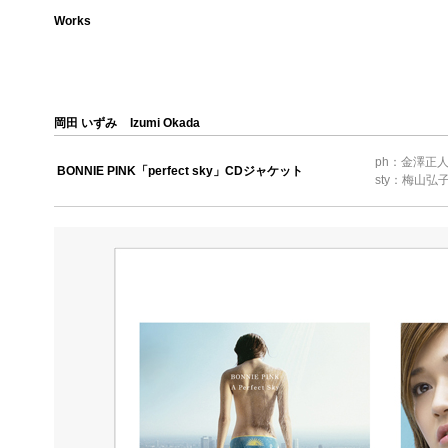
Works
岡田 いずみ
Izumi Okada
ph：金澤正
BONNIE PINK「perfect sky」CDジャケット
sty：梅山弘