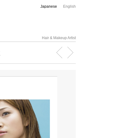
Japanese
English
Hair & Makeup Artist
人
子