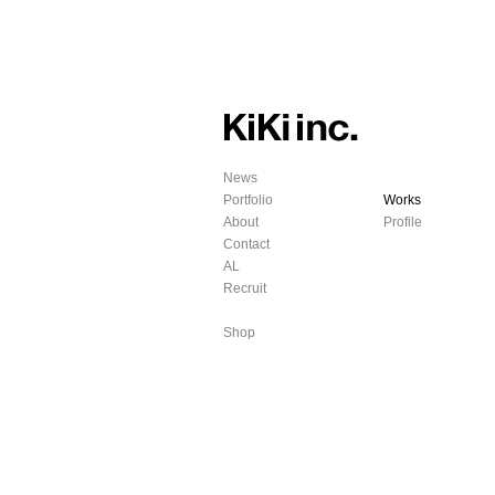
News
Portfolio
Works
About
Profile
Contact
AL
Recruit
Shop