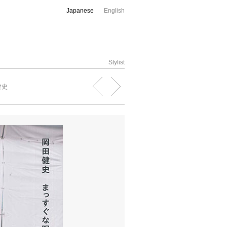
Japanese
English
Stylist
健史