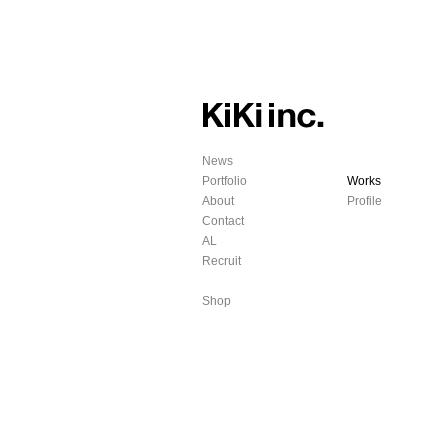
News
Portfolio
Works
About
Profile
Contact
AL
Recruit
Shop