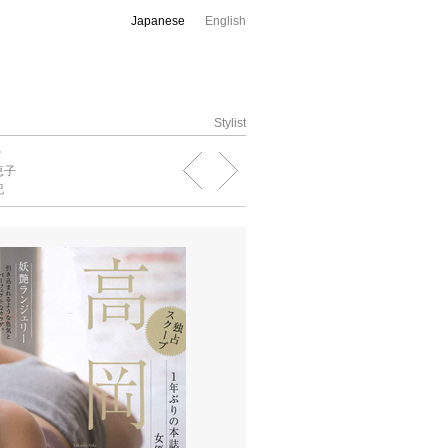
Japanese
English
Stylist
治
恵子
紀