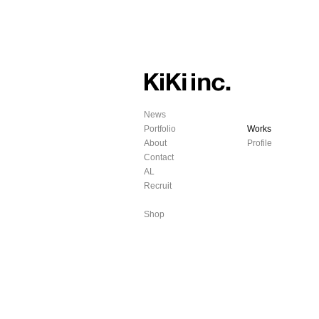
News
Portfolio
Works
About
Profile
Contact
AL
Recruit
Shop