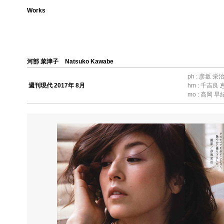
Works
河部 菜津子
Natsuko Kawabe
ph : 彦坂 栄
週刊現代 2017年 8月
hm : 千吉良 
mo : 高岡 早