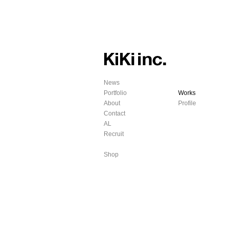
News
Portfolio
Works
About
Profile
Contact
AL
Recruit
Shop