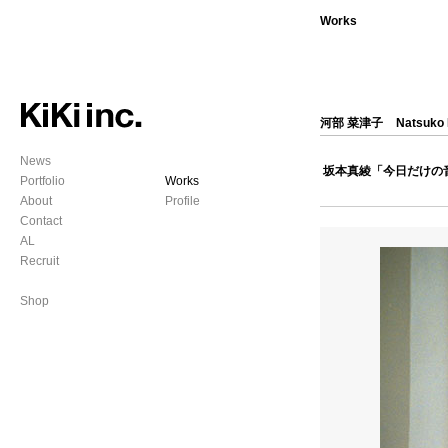
Works
河部 菜津子
Natsuko
News
坂本真綾「今日だけの
Portfolio
Works
About
Profile
Contact
AL
Recruit
Shop